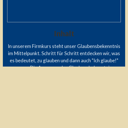
Inhalt
In unserem Firmkurs steht unser Glaubensbekenntnis
im Mittelpunkt. Schritt für Schritt entdecken wir, was
es bedeutet, zu glauben und dann auch "Ich glaube!"
zu sagen. Die Aussagen des Glaubensbekenntnisses
bieten uns Orientierung und laden uns dazu ein, den
eigenen Glauben zu hinterfragen und zu reflektieren,
zu vertiefen und zu bekennen. Unser Ziel: Glauben
stärken, ihn bewusst leben und selbstbewusst
erwachsen werden.